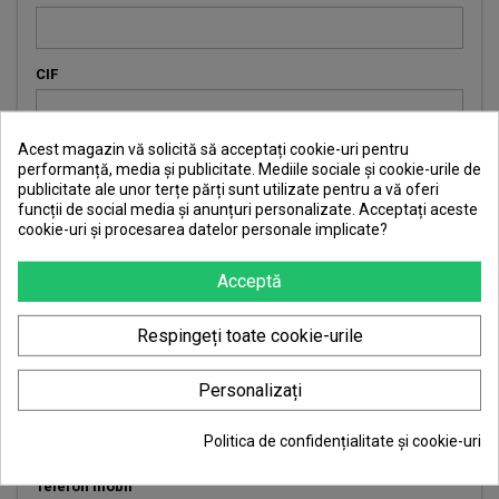
CIF
Acest magazin vă solicită să acceptați cookie-uri pentru
Judet
performanță, media și publicitate. Mediile sociale și cookie-urile de
publicitate ale unor terțe părți sunt utilizate pentru a vă oferi
funcții de social media și anunțuri personalizate. Acceptați aceste
cookie-uri și procesarea datelor personale implicate?
Localitate
Acceptă
Adresa ( str. si nr.)
Respingeți toate cookie-urile
Personalizați
Cod postal
Politica de confidențialitate și cookie-uri
Telefon mobil