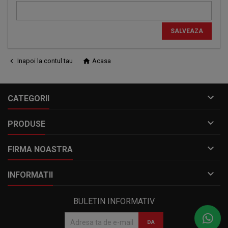
SALVEAZA

Inapoi la contul tau

Acasa

CATEGORII

PRODUSE

FIRMA NOASTRA

INFORMATII
BULETIN INFORMATIV