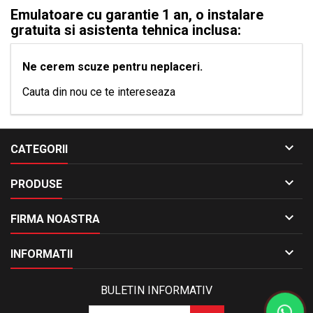
sunt cele mai noi modele existente pe piata, nu aduc pierderi de putere
Emulatoare cu garantie 1 an, o instalare
motorului sau erori in bord si nu modifica nicio stare definitiv intrucat
atunci cand il veti deconecta totul se va intoarce la starea initiala. Va
gratuita si asistenta tehnica inclusa:
oferim emulatoarele la pret promotional, 100% ORIGINALE cu GARANTIE
1 AN.
Ne cerem scuze pentru neplaceri.
Cauta din nou ce te intereseaza

CATEGORII

PRODUSE

FIRMA NOASTRA

INFORMATII
BULETIN INFORMATIV