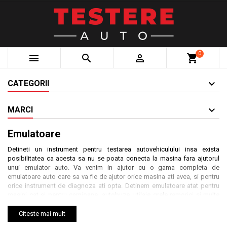
0



shopping_cart
CATEGORII
MARCI
Emulatoare
Detineti un instrument pentru testarea autovehiculului insa exista
posibilitatea ca acesta sa nu se poata conecta la masina fara ajutorul
unui emulator auto. Va venim in ajutor cu o gama completa de
emulatoare auto care sa va fie de ajutor orice masina ati avea, si pentru
orice instrument de diagnoza ati opta. Detinem emulatoare atat pentru
masini cat si pentru camioane, autobuze, utilaje grele remorici si multe
altele.
Citeste mai mult
Eumulatoarele auto oferite de firma noastra sunt foarte usor de instalat,