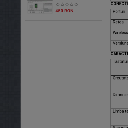
CONECTI
Pret
450 RON
Porturi
Retea
Wireles
Versiun
CARACTE
Tastatu
Greutat
Dimensiu
Limba t
Securita