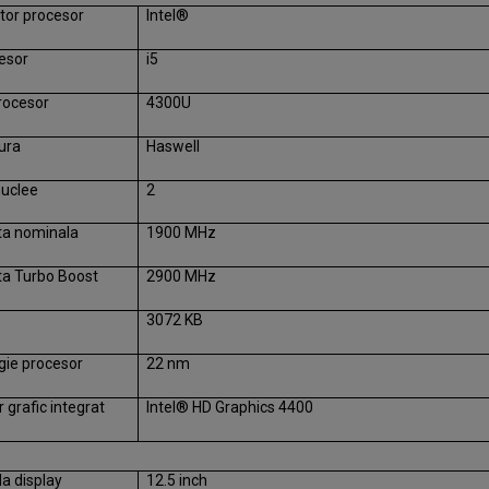
tor procesor
Intel®
esor
i5
rocesor
4300U
ura
Haswell
uclee
2
ta nominala
1900 MHz
ta Turbo Boost
2900 MHz
3072 KB
gie procesor
22 nm
 grafic integrat
Intel® HD Graphics 4400
a display
12.5 inch