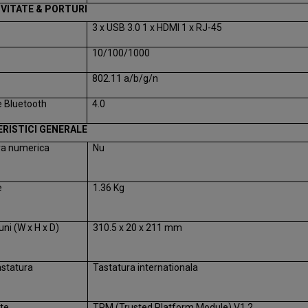
VITATE & PORTURI
3 x USB 3.0 1 x HDMI 1 x RJ-45
10/100/1000
s
802.11 a/b/g/n
e Bluetooth
4.0
RISTICI GENERALE
ra numerica
Nu
e
1.36 Kg
ni (W x H x D)
310.5 x 20 x 211 mm
astatura
Tastatura internationala
te
TPM (Trusted Platform Module) V1.2