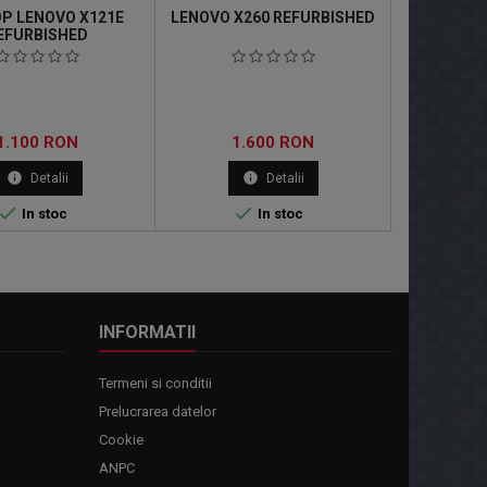
P LENOVO X121E
LENOVO X260 REFURBISHED
HP ELI
EFURBISHED
REF
Pret
Pret
Pr
1.100 RON
1.600 RON
1.
info
info
in
Detalii
Detalii


In stoc
In stoc
INFORMATII
Termeni si conditii
Prelucrarea datelor
Cookie
ANPC