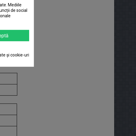
ate. Mediile
uncții de social
sonale
eptă
ate și cookie-uri