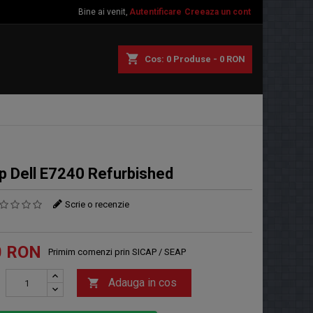
Bine ai venit,
Autentificare
Creeaza un cont
shopping_cart
Cos:
0
Produse - 0 RON
p Dell E7240 Refurbished
Scrie o recenzie
0 RON
Primim comenzi prin SICAP / SEAP
Adauga in cos
