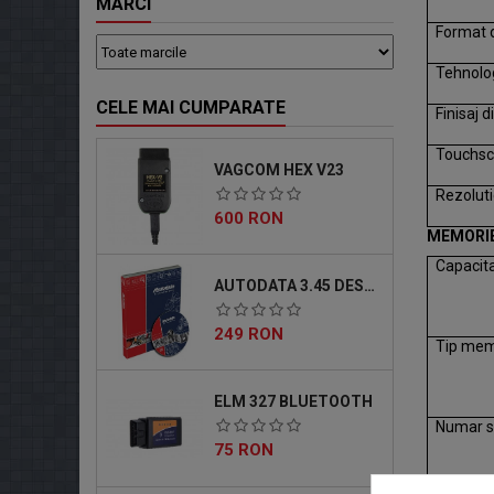
MARCI
Format 
Tehnolog
CELE MAI CUMPARATE
Finisaj d
Touchsc
VAGCOM HEX V23
Rezolut
Pret
600 RON
MEMORI
Capacit
AUTODATA 3.45 DESCARCABIL
Pret
249 RON
Tip mem
ELM 327 BLUETOOTH
Numar sl
Pret
75 RON