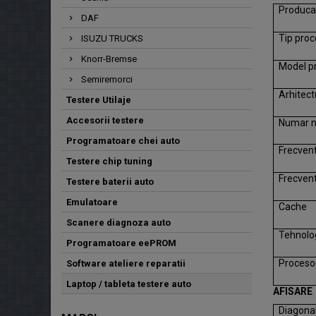
Produca
DAF
Tip proc
ISUZU TRUCKS
Knorr-Bremse
Model p
Semiremorci
Arhitect
Testere Utilaje
Accesorii testere
Numar n
Programatoare chei auto
Frecven
Testere chip tuning
Frecven
Testere baterii auto
Emulatoare
Cache
Scanere diagnoza auto
Tehnolo
Programatoare eePROM
Procesor
Software ateliere reparatii
Laptop / tableta testere auto
AFISARE
Diagonal