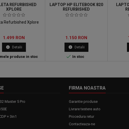
LETA REFURBISHED
LAPTOP HP ELITEBOOK 820
LAPTO
XPLORE
REFURBISHED
R
ta Refurbished Xplore
Pret
Pret
1.499 RON
1.150 RON
info
info
Detalii
Detalii

imele produse in stoc
In stoc
SE
FIRMA NOASTRA
32 Master 5 Pro
Garantie produse
150E
Livrare testere auto
DP + 3in1
Procedura retur
Contacteaza-ne