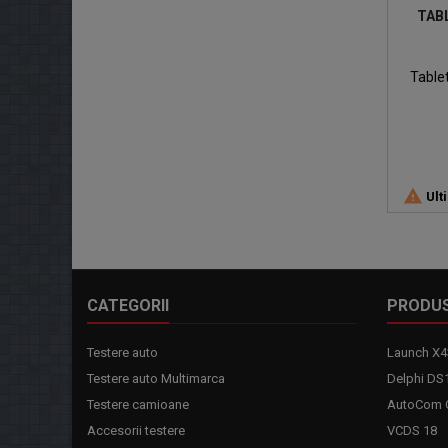
TAB
Table

Ult
CATEGORII
PRODU
Testere auto
Launch X4
Testere auto Multimarca
Delphi DS
Testere camioane
AutoCom C
Accesorii testere
VCDS 18