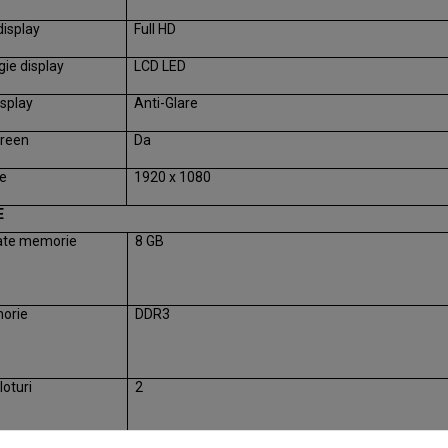
display
Full HD
ie display
LCD LED
isplay
Anti-Glare
reen
Da
ie
1920 x 1080
E
ate memorie
8 GB
orie
DDR3
oturi
2