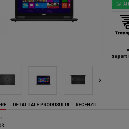
Ai

ERE
DETALII ALE PRODUSULUI
RECENZII
ii
OR