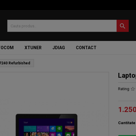

TOCOM
XTUNER
JDIAG
CONTACT
E7240 Refurbished
Lapto
Rating
1.25
Cantitate