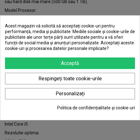
sau hard disk mai mare (500 GB sau 1 TB).
Model Procesor:
Intel Core i5-5300U
Acest magazin vă solicită să acceptați cookie-uri pentru
Capacitate HDD:
performanță, media și publicitate. Mediile sociale și cookie-urile de
256GB
publicitate ale unor terțe părți sunt utilizate pentru a vă oferi
funcții de social media și anunțuri personalizate. Acceptați aceste
Chipset video:
cookie-uri și procesarea datelor personale implicate?
Intel HD Graphics 5500
Acceptă
Memorie:
4GB DDR3
Respingeți toate cookie-urile
Memorie video ram:
Integrata
Personalizați
Tip unitate stocare:
HDD
Politica de confidențialitate și cookie-uri
Procesor:
Intel Core i5
Rezolutie optima: