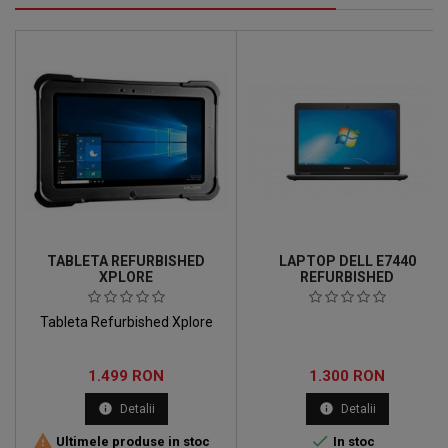
TABLETA REFURBISHED
LAPTOP DELL E7440
XPLORE
REFURBISHED
Tableta Refurbished Xplore
Pret
Pret
1.499 RON
1.300 RON
info
info
Detalii
Detalii


Ultimele produse in stoc
In stoc