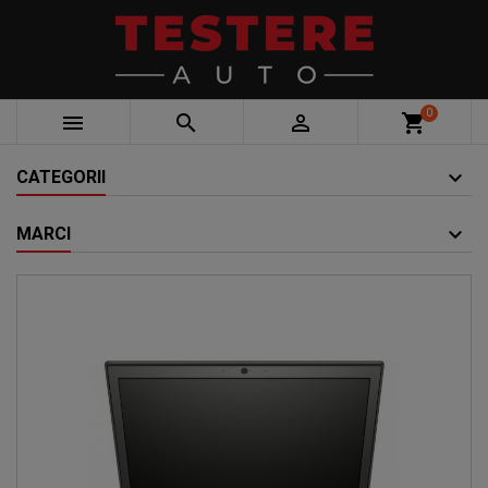
0



shopping_cart
CATEGORII
MARCI