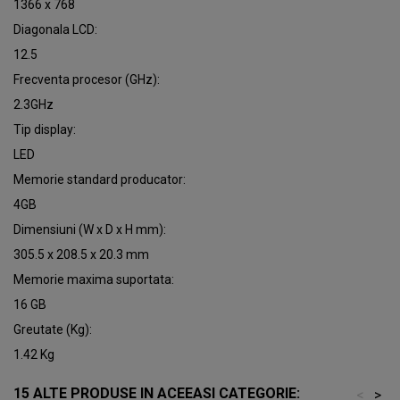
1366 x 768
Diagonala LCD:
12.5
Frecventa procesor (GHz):
2.3GHz
Tip display:
LED
Memorie standard producator:
4GB
Dimensiuni (W x D x H mm):
305.5 x 208.5 x 20.3 mm
Memorie maxima suportata:
16 GB
Greutate (Kg):
1.42 Kg
15 ALTE PRODUSE IN ACEEASI CATEGORIE:
<
>