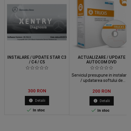
INSTALARE / UPDATE STAR C3
ACTUALIZARE / UPDATE
/ C4 / C5
AUTOCOM DVD
Serviciul presupune in instalare
/ updatarea softului de
AutoCom pe calculatorul
Pret
300 RON
Pret
clientului. Instalarea se face
200 RON
remote, prin conectarea la
info
Detalii
info
Detalii
calculatorul clientului prin
TeamViewer. Veti primi un DVD


In stoc
In stoc
cu soft-ul. Daca doriti sa il
descarcati click aici.