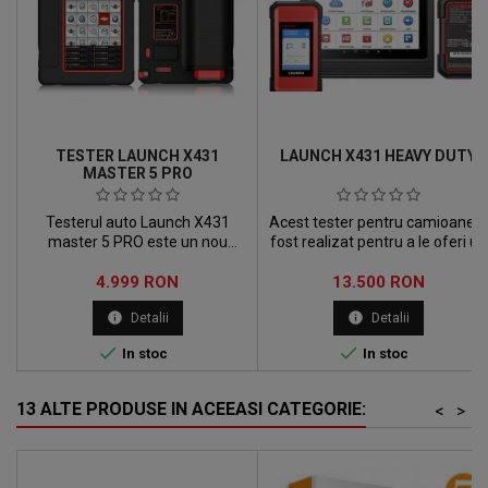
TESTER LAUNCH X431
LAUNCH X431 HEAVY DUTY
MASTER 5 PRO
Testerul auto Launch X431
Acest tester pentru camioane a
master 5 PRO este un nou
fost realizat pentru a le oferi un
instrument de diagnoza care
plus de ajutor specialistilor auto
Pret
Pret
dispune de tehnologia "Open
4.999 RON
si a mecanicilor auto, sa
13.500 RON
Control Platform for Vehicle",
imbunatateasca viteza si
info
info
Detalii
Detalii
reprezentand cel mai inalt nivel
eficacitatea muncii in cadrul
de tehnologie de diagnosticare
procesului de diagnoza auto


In stoc
In stoc
auto din lume.
pentru camioane, remorice si
utilaje grele.
13 ALTE PRODUSE IN ACEEASI CATEGORIE:
<
>