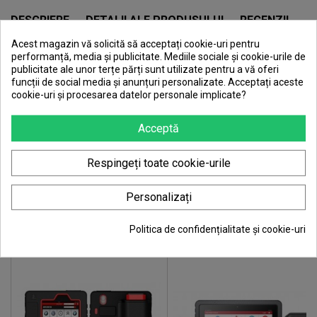
DESCRIERE
DETALII ALE PRODUSULUI
RECENZII
Acest magazin vă solicită să acceptați cookie-uri pentru
Licenta software pentru actualizare
performanță, media și publicitate. Mediile sociale și cookie-urile de
Launch X431
publicitate ale unor terțe părți sunt utilizate pentru a vă oferi
funcții de social media și anunțuri personalizate. Acceptați aceste
Actualizarea software este posibila pentru dispozitivele de
cookie-uri și procesarea datelor personale implicate?
diagnosticare ale seriei X431 de la LAUNCH.
Modele Launch X-431 compatibile :
Acceptă
X-431 Pro 4
X-431 Pro 5
Respingeți toate cookie-urile
Actualizarea poate fi achizitionata rapid si eficient la cerere.
Personalizați
Durata de rulare incepe din momentul activarii licentei.
S-AR PUTEA SA-TI PLACA
<
>
Politica de confidențialitate și cookie-uri