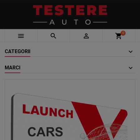
0



shopping_cart
CATEGORII
MARCI