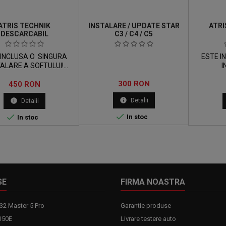
ATRIS TECHNIK
INSTALARE / UPDATE STAR
ATRI
DESCARCABIL
C3 / C4 / C5
 INCLUSA O SINGURA
ESTE I
TALARE A SOFTULUI!
I
sul ca fi disponibil in
SOFTULUI!
Pret
Pret
300 RON
ul dvs de client ca si
450 RON
pe DVD 
ESCARCABIL dupa
doriti 
info
info
Detalii
Detalii
area platii. Daca doriti
pr
arcati acest produs va
cumparat


In stoc
In stoc
 cumparati Atris DVD.
SE
FIRMA NOASTRA
32 Master 5 Pro
Garantie produse
150E
Livrare testere auto