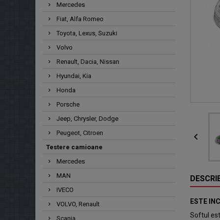
Mercedes
Fiat, Alfa Romeo
Toyota, Lexus, Suzuki
Volvo
Renault, Dacia, Nissan
Hyundai, Kia
Honda
Porsche
Jeep, Chrysler, Dodge
Peugeot, Citroen

Testere camioane
Mercedes
MAN
DESCRI
IVECO
ESTE IN
VOLVO, Renault
Softul es
Scania