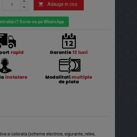
Adauga in cos

 întrebări? Scrie-ne pe WhatsApp
va si colorata (scheme electrice, sigurante, relee,