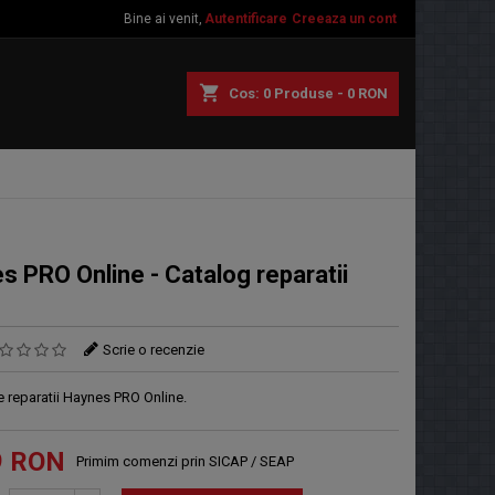
Bine ai venit,
Autentificare
Creeaza un cont
shopping_cart
Cos:
0
Produse - 0 RON
s PRO Online - Catalog reparatii
Scrie o recenzie
e reparatii Haynes PRO Online.
9 RON
Primim comenzi prin SICAP / SEAP