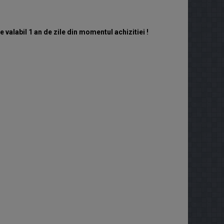
valabil 1 an de zile din momentul achizitiei !