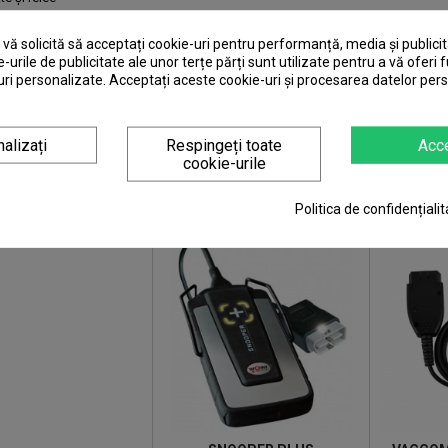
e de reparații
de aliniere a roții
ă solicită să acceptați cookie-uri pentru performanță, media și publicit
e de tip
e-urile de publicitate ale unor terțe părți sunt utilizate pentru a vă oferi f
de monitorizare
ri personalizate. Acceptați aceste cookie-uri și procesarea datelor per
Reparații
te și lichide
tehnice
tii generale
alizați
Respingeți toate
Acc
cookie-urile
UTEA SA-TI PLACA
Politica de confidențialit