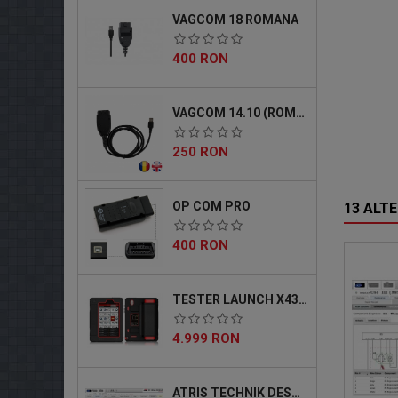
VAGCOM 18 ROMANA
Pret
400 RON
VAGCOM 14.10 (ROMANA)
Pret
250 RON
OP COM PRO
13 ALTE
Pret
400 RON
TESTER LAUNCH X431 MASTER 5 PRO
Pret
4.999 RON
ATRIS TECHNIK DESCARCABIL