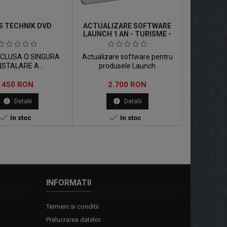
in
S TECHNIK DVD
ACTUALIZARE SOFTWARE
LAUNCH 1 AN - TURISME -
LICENTA X431
NCLUSA O SINGURA
Actualizare software pentru
NSTALARE A
produsele Launch
 Produsul va fi livrat
Pret
Pret
la adresa dvs. Daca
450 RON
2.700 RON
sa descarcati acest
info
info
Detalii
Detalii
odus va rugam
 Atris Descarcabil.


In stoc
In stoc
INFORMATII
Termeni si conditii
Prelucrarea datelor