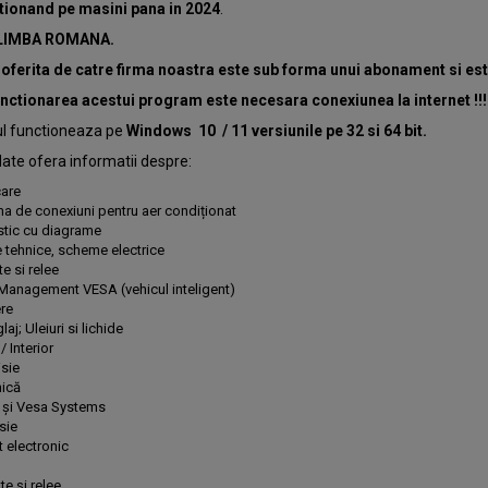
tionand pe masini pana in 2024
.
 LIMBA ROMANA.
oferita de catre firma noastra este sub forma unui abonament si este 
nctionarea acestui program este necesara conexiunea la internet !!!
l functioneaza pe
Windows 10 / 11 versiunile pe 32 si 64 bit.
ate ofera informatii despre:
care
a de conexiuni pentru aer condiționat
tic cu diagrame
tehnice, scheme electrice
e si relee
Management VESA (vehicul inteligent)
ere
laj; Uleiuri si lichide
/ Interior
sie
nică
e și Vesa Systems
sie
 electronic
e și relee