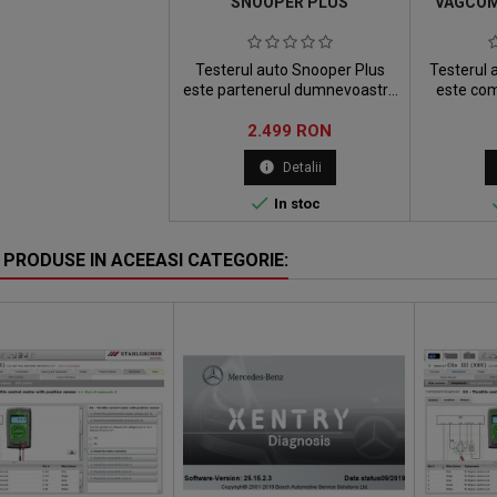
SNOOPER PLUS
VAGCOM
Testerul auto Snooper Plus
Testerul
este partenerul dumnevoastra
este com
de incredere pentru
toate mod
Pret
diagnosticarea vehiculelor.
2.499 RON
si Skoda, i
utilizea
info
Detalii
directa p

In stoc
 PRODUSE IN ACEEASI CATEGORIE: