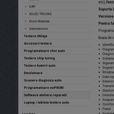
etc),
func
DAF
Suporta
ISUZU TRUCKS
Versiune 
Knorr-Bremse
Pentru fu
Semiremorci
Programu
Testere Utilaje
Baza de d
Accesorii testere
Identifi
Diagram
Programatoare chei auto
Diagnos
Testere chip tuning
Scheme 
Sigurant
Testere baterii auto
Engine 
Întrețin
Emulatoare
Date reg
Scanere diagnoza auto
Exterior 
Transmi
Programatoare eePROM
Electro
Software ateliere reparatii
Directi
Suspen
Laptop / tableta testere auto
Comfort
Frane
Fuzionat