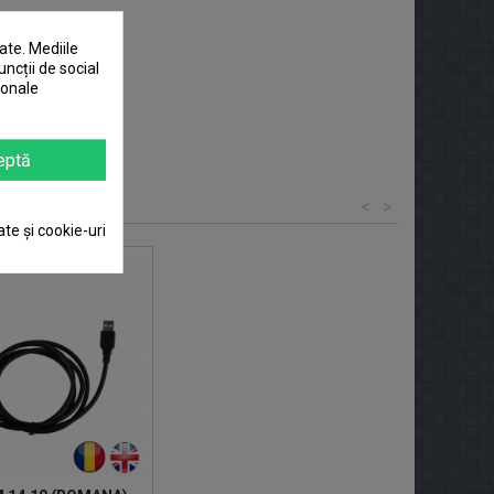
ate. Mediile
uncții de social
sonale
eptă
<
>
ate și cookie-uri