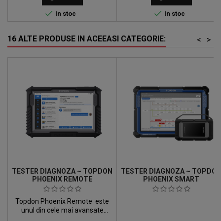
Android si este prezent avand o
Autel iese in evidenta printr-o


In stoc
In stoc
acoperire extinsa a
performanta incredibil de mare
diagnosticelor la nivel OE la un
si o utilizare intuitiva a testerului
pret acceisibil.
de diagnoza.
16 ALTE PRODUSE IN ACEEASI CATEGORIE:
<
>
TESTER DIAGNOZA ~ TOPDON
TESTER DIAGNOZA ~ TOPDO
PHOENIX REMOTE
PHOENIX SMART
Topdon Phoenix Remote este
unul din cele mai avansate
testere de diagnoza multimarca