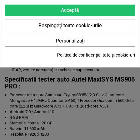
Baterie reincarcabila de lunga durata de 11.600 mAh, camera frontala
de 16 MP si camera spate de 16 MP.
Acceptă
Interfata de comunicatie wireless Bluetooth MaxiVCI V200 care
accepta cele mai recente protocoale de comunicare
Respingeți toate cookie-urile
Diagnosticare cuprinzatoare pentru vehiculele din 1996 si mai noi din
SUA, Asia si Europa
AutoScan: Scaneaza toate sistemele disponibile, inclusiv
Personalizați
identificarea ADAS
Cititi/Stergeti coduri, Vizualizati Cadru inghetat si Date live
Efectuati teste active (controale bidirectionale), codare si adaptari
Politica de confidențialitate și cookie-uri
AutoVIN/Scan VIN pentru identificarea rapida a vehiculului
Efectuati calibrari ale sistemelor ADAS (inclusiv camere/e, radar,
LiDAR, vedere nocturna) cu achizitie suplimentara.
Specificatii tester auto Autel MaxiSYS MS906
PRO :
Procesor octa-core Samsung Exynos8895V (2,3 GHz Quad-core
Mongoose + 1,7GHz Quad-core A53) / Procesor Qualcomm 660 Octa-
core (2,2GHz Quad-core A73 + 1,8GHz Quad-core A53)
Android 7.0 / Android 10
4 GB RAM
Memorie interna 128 GB
Baterie: 11.600 mAh
Rezolutie 1920 x 1200