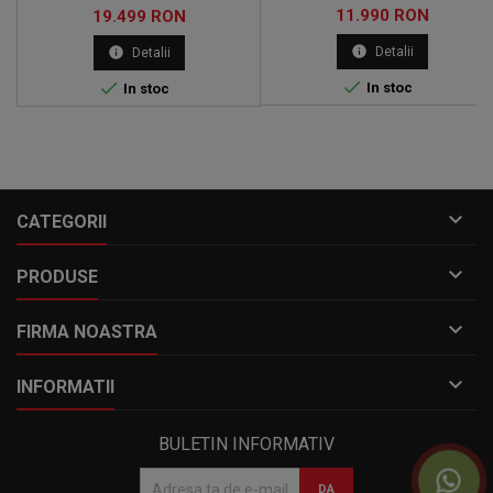
Pret
Pret
11.990 RON
din lume. Cu ajutorul
19.499 RON
testerului Topdon
info
info
Detalii
Detalii
Phoenix Remote puteti face
codari, adaptari si chiar si


In stoc
In stoc
programari.

CATEGORII

PRODUSE

FIRMA NOASTRA

INFORMATII
BULETIN INFORMATIV