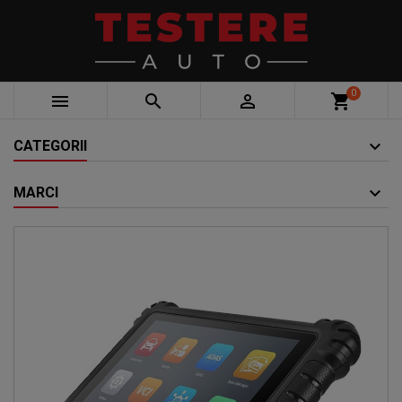
0



shopping_cart
CATEGORII
MARCI