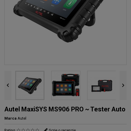


Autel MaxiSYS MS906 PRO ~ Tester Auto
Marca
Autel
Rating
Scrie o recenzie