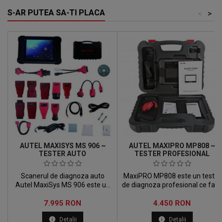
S-AR PUTEA SA-TI PLACA
<
>
AUTEL MAXISYS MS 906 ~
AUTEL MAXIPRO MP808 ~
TESTER AUTO
TESTER PROFESIONAL
Scanerul de diagnoza auto
MaxiPRO MP808 este un tester
Autel MaxiSys MS 906 este un
de diagnoza profesional ce fac
instrument pentru testarea
diagnoza auto mai precisa, mai
Pret
Pret
corecta si rapida a
7.995 RON
stabila, mai cuprinzatoare si ma
4.450 RON
autovehiculelor, care se
usor de facut. Noua generatie
info
info
Detalii
Detalii
bazeaza pe sistemul de operare
de testere de diagnoza de la