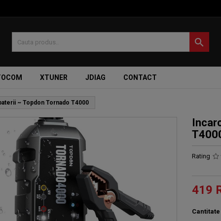

TOCOM
XTUNER
JDIAG
CONTACT
baterii ~ Topdon Tornado T4000
Incar
T400
Rating
419 
Cantitate