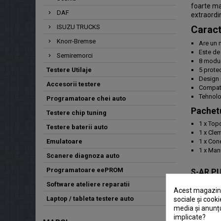
foarte ma
DAF
extraordin
ISUZU TRUCKS
Caract
Knorr-Bremse
Are un 
Este de
Semiremorci
8 moduri
Testere Utilaje
5 protec
Design 
Accesorii testere
Compati
Tehnolog
Programatoare chei auto
Pachet
Testere chip tuning
1 x Top
Testere baterii auto
1 x Cle
Emulatoare
1 x Con
1 x Manu
Scanere diagnoza auto
Programatoare eePROM
S-AR P
Software ateliere reparatii
Acest magazin v
Laptop / tableta testere auto
sociale și cooki
media și anunțu
implicate?