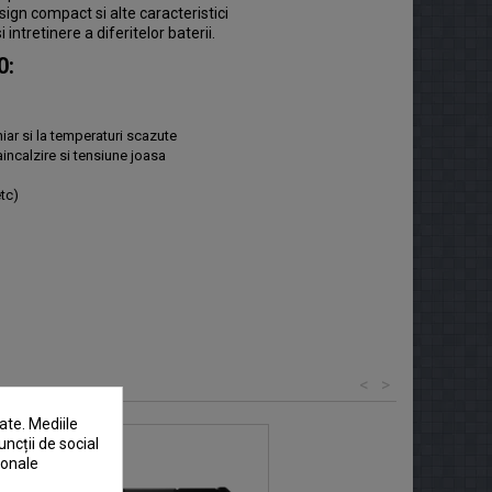
ign compact si alte caracteristici
intretinere a diferitelor baterii.
0
:
hiar si la temperaturi scazute
incalzire si tensiune joasa
tc)
<
>
ate. Mediile
uncții de social
sonale