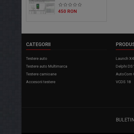
Pret
450 RON
CATEGORII
PRODU
Testere auto
Launch X4
Testere auto Multimarca
Delphi DS
Testere camioane
AutoCom C
Accesorii testere
VCDS 18
BULETI