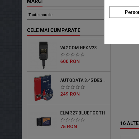
MARCI
Person
CELE MAI CUMPARATE
VAGCOM HEX V23
Pret
600 RON
AUTODATA 3.45 DESCARCABIL
Pret
249 RON
ELM 327 BLUETOOTH
16 ALTE
Pret
75 RON