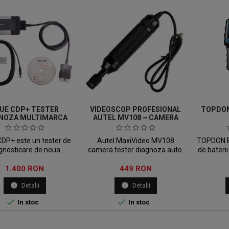
UE CDP+ TESTER
VIDEOSCOP PROFESIONAL
TOPDON
NOZA MULTIMARCA
AUTEL MV108 ~ CAMERA
AUTO
DP+ este un tester de
Autel MaxiVideo MV108
TOPDON BT
gnosticare de noua
camera tester diagnoza auto
de bateri
e cu noi caracteristici si
combina c
Pret
Pret
tati si cu o performanta
1.400 RON
449 RON
pentru 
atatita datorita unui
testez
info
info
Detalii
Detalii
dware mai puternic.


In stoc
In stoc