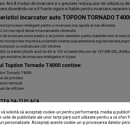
re. Are 8 moduri de incarcare si o greutate redusa,usor de utilizat,cu des
are,dovedindu-se a fi foarte sigure si fiabile pentru incarcare,reparare si 
eristici incarcator auto
TOPDON TORNADO T400
microprocesor inteligent pentru o incarcare mai rapida si mai eficienta
 2 ori mai rapid decat incarcatoarele obisnuite
 de incarcare unice pentru a se potrivi cerintelor pentru bateriile mici si mari,c
tii incorporate impotriva polaritatii inverse,supratensiune,supraincarcare,supra
compact cu indicatoare LED intuitive
bil cu baterii plumb-acid de 6V si 12V si baterii litiu-ion de 12V (MF,GEL,AGM,e
ie evolutiva de incarcare inteligenta in 4 pasi
ul
Topdon Tornado T4000
contine:
don Tornado T4000
ma de prindere
ector terminal
al de utilizare
UTEA SA-TI PLACA
ă solicită să acceptați cookie-uri pentru performanță, media și publicit
e-urile de publicitate ale unor terțe părți sunt utilizate pentru a vă oferi f
ri personalizate. Acceptați aceste cookie-uri și procesarea datelor per