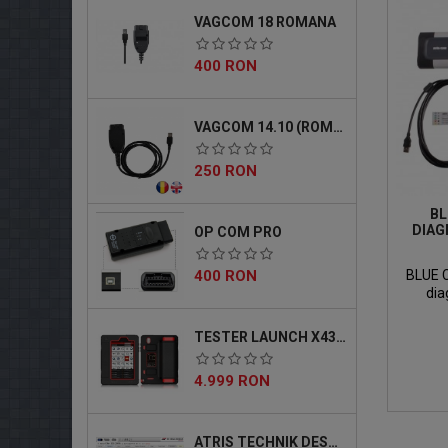
VAGCOM 18 ROMANA
Pret
400 RON
VAGCOM 14.10 (ROMANA)
Pret
250 RON
BL
DIAG
OP COM PRO
Pret
400 RON
BLUE C
dia
generati
capabili
TESTER LAUNCH X431 MASTER 5 PRO
imbun
har
Pret
4.999 RON
ATRIS TECHNIK DESCARCABIL