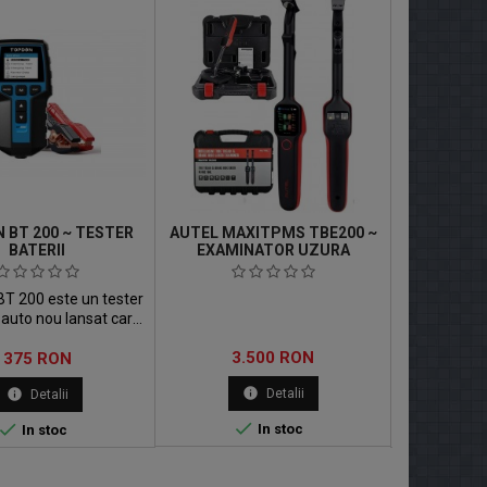
 BT 200 ~ TESTER
AUTEL MAXITPMS TBE200 ~
AUTE
BATERII
EXAMINATOR UZURA
PRO
ANVELOPE
TEL
 200 este un tester
Pr
i auto nou lansat care
telecomen
alitatea si valoarea
Pret
Pret
3.500 RON
Pr
cei care trebuie sa
375 RON
3.
e bateriile de 12V.
info
info
Detalii
in
Detalii


In stoc
In stoc