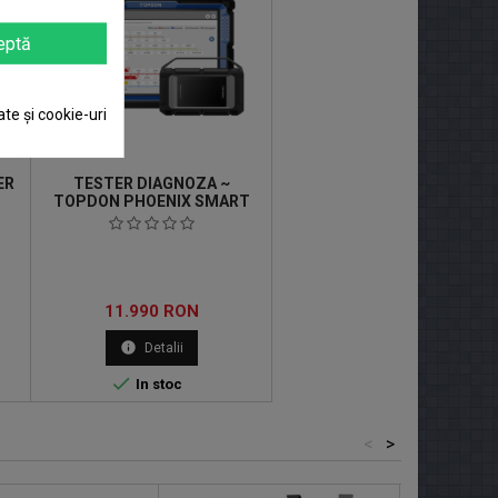
eptă
ate și cookie-uri
ER
TESTER DIAGNOZA ~
TOPDON PHOENIX SMART
Pret
11.990 RON
info
Detalii

In stoc
<
>