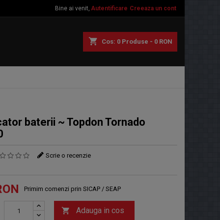
Bine ai venit,
Autentificare
Creeaza un cont
shopping_cart
Cos:
0
Produse - 0 RON
cator baterii ~ Topdon Tornado
0
Scrie o recenzie
RON
Primim comenzi prin SICAP / SEAP
Adauga in cos
