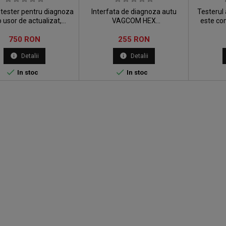
 tester pentru diagnoza
Interfata de diagnoza autu
Testerul
 usor de actualizat,
VAGCOM HEX
este co
lizarea se realizeaza
V22 functioneaza perfect cu
toate mod
Pret
Pret
rapid si usor.
750 RON
toate autovehiculele ce fac
255 RON
si Skoda, 
parte din grupul VAG.
utilize
info
info
Detalii
Detalii
directa p


In stoc
In stoc