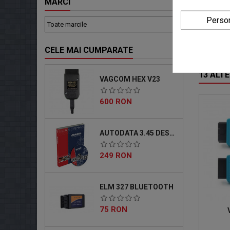
MARCI
diagnos
Afisare
Person
Documen
Remedier
Sterger
CELE MAI CUMPARATE
Actuali
13 ALTE
VAGCOM HEX V23
Pret
600 RON
AUTODATA 3.45 DESCARCABIL
Pret
249 RON
ELM 327 BLUETOOTH
Pret
75 RON