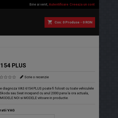
Bine ai venit,
Autentificare
Creeaza un cont
shopping_cart
Cos:
0
Produse - 0 RON
6154 PLUS
Scrie o recenzie
de diagnoza VAS 6154 PLUS poate fi folosit cu toate vehiculele
 Skoda sau Seat incepand cu anul 2000 pana la ora actuala,
 MODELE NOI si MODELE viitoare in productie.
ratii VAG