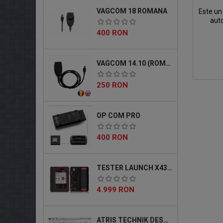
VAGCOM 18 ROMANA
Este un
auto
actua
Pret
400 RON
VAGCOM 14.10 (ROMANA)
Pret
250 RON
OP COM PRO
Pret
400 RON
TESTER LAUNCH X431 MASTER 5 PRO
Pret
4.999 RON
ATRIS TECHNIK DESCARCABIL