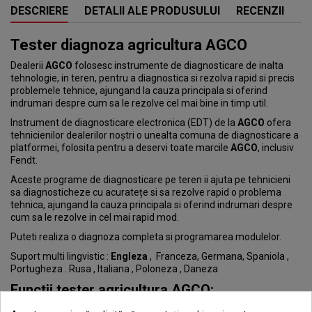
DESCRIERE
DETALII ALE PRODUSULUI
RECENZII
Tester diagnoza agricultura AGCO
Dealerii
AGCO
folosesc instrumente de diagnosticare de inalta
tehnologie, in teren, pentru a diagnostica si rezolva rapid si precis
problemele tehnice, ajungand la cauza principala si oferind
indrumari despre cum sa le rezolve cel mai bine in timp util.
Instrument de diagnosticare electronica (EDT) de la
AGCO
ofera
tehnicienilor dealerilor noștri o unealta comuna de diagnosticare a
platformei, folosita pentru a deservi toate marcile
AGCO
, inclusiv
Fendt.
Aceste programe de diagnosticare pe teren ii ajuta pe tehnicieni
sa diagnosticheze cu acuratețe si sa rezolve rapid o problema
tehnica, ajungand la cauza principala si oferind indrumari despre
cum sa le rezolve in cel mai rapid mod.
Puteti realiza o diagnoza completa si programarea modulelor.
Suport multi lingvistic :
Engleza
, Franceza, Germana, Spaniola ,
Portugheza . Rusa , Italiana , Poloneza , Daneza
Functii tester agricultura
AGCO
:
Citire / stergere coduri eroare