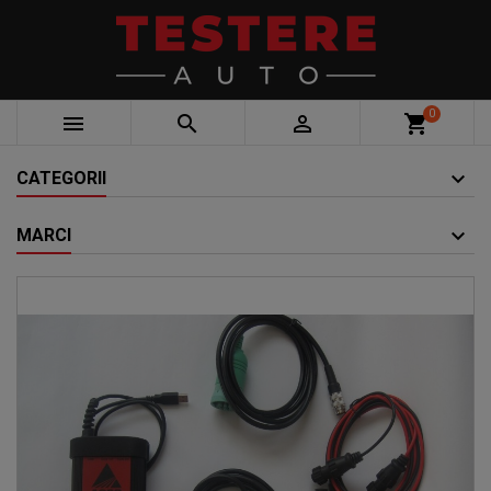
0



shopping_cart
CATEGORII
MARCI