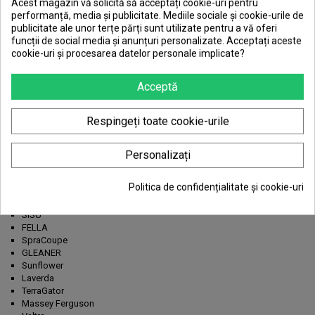
Acest magazin vă solicită să acceptați cookie-uri pentru
Citire date in timp real
performanță, media și publicitate. Mediile sociale și cookie-urile de
Calibrare injectoare
publicitate ale unor terțe părți sunt utilizate pentru a vă oferi
Emisii CO2
funcții de social media și anunțuri personalizate. Acceptați aceste
Citire temperatura motor
cookie-uri și procesarea datelor personale implicate?
Test actuatori
Test compresi motor
Acceptă
Rata presiunii motorului
SCR
Curatare catalizator
Respingeți toate cookie-urile
Modele suportate de testerul
AGCO
:
AGCO
Personalizați
RoGator
Challenger
Politica de confidențialitate și cookie-uri
ISEKI
FENDT
SISU
FELLA
SpraCoupe
GLEANER
Sunflower
Laverda
TerraGator
Massey Ferguson