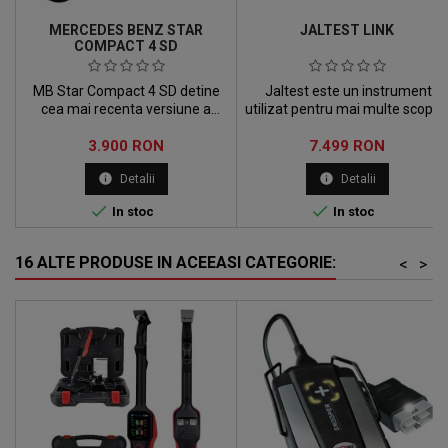
MERCEDES BENZ STAR
JALTEST LINK
COMPACT 4 SD
MB Star Compact 4 SD detine
Jaltest este un instrument
cea mai recenta versiune a
utilizat pentru mai multe scopur
bazei de date 2019.
si este de asemenea compatibil
Pret
Pret
3.900 RON
pentru a diagnostica
7.499 RON
majoritatea sistemelor
info
info
Detalii
Detalii
existente.


In stoc
In stoc
16 ALTE PRODUSE IN ACEEASI CATEGORIE:
<
>