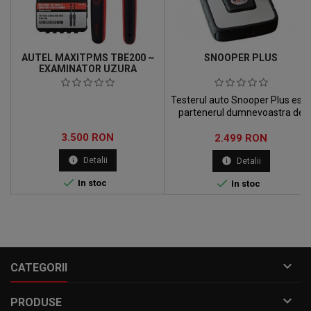
AUTEL MAXITPMS TBE200 ~
SNOOPER PLUS
EXAMINATOR UZURA
ANVELOPE
Testerul auto Snooper Plus este
partenerul dumnevoastra de
incredere pentru diagnosticarea
Pret
3.500 RON
Pret
2.499 RON
vehiculelor.
info
Detalii
info
Detalii


In stoc
In stoc

CATEGORII

PRODUSE