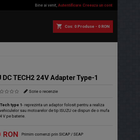
Bine ai venit,
Autentificare
Creeaza un cont
shopping_cart
Cos:
0
Produse - 0 RON
 DC TECH2 24V Adapter Type-1
Scrie o recenzie
Tech type 1
- reprezinta un adaptor folosit pentru a realiza
vehiculelor sau motoarelor de tip ISUZU ce dispun de o mufa
24 V pe baterie.
0 RON
Primim comenzi prin SICAP / SEAP