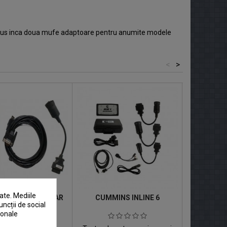
I plus inca doua mufe adaptoare pentru anumite modele
<
>
ate. Mediile
 CAT CATERPILLAR
CUMMINS INLINE 6
SCANER CA
uncții de social
ET
sonale