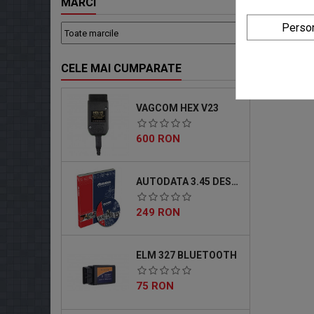
MARCI
Acesta
cu sca
Person
CELE MAI CUMPARATE
VAGCOM HEX V23
Pret
600 RON
AUTODATA 3.45 DESCARCABIL
Pret
249 RON
ELM 327 BLUETOOTH
Pret
75 RON