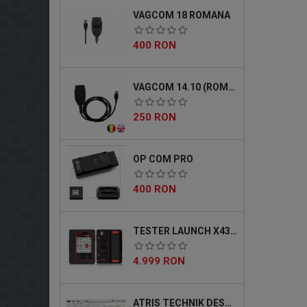
VAGCOM 18 ROMANA
Pret
400 RON
VAGCOM 14.10 (ROMANA)
Pret
250 RON
OP COM PRO
Pret
400 RON
TESTER LAUNCH X431 MASTER 5 PRO
Pret
4.999 RON
ATRIS TECHNIK DESCARCABIL