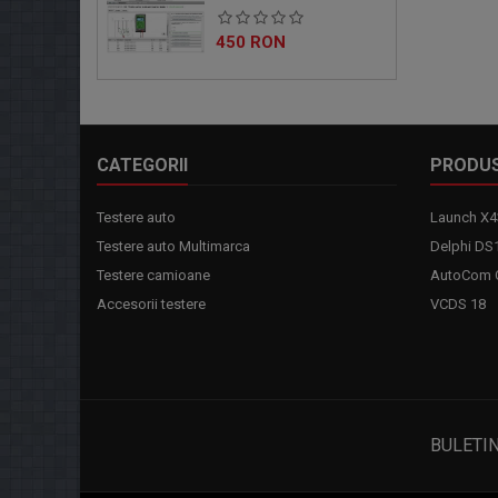
Pret
450 RON
CATEGORII
PRODU
Testere auto
Launch X4
Testere auto Multimarca
Delphi DS
Testere camioane
AutoCom C
Accesorii testere
VCDS 18
BULETI