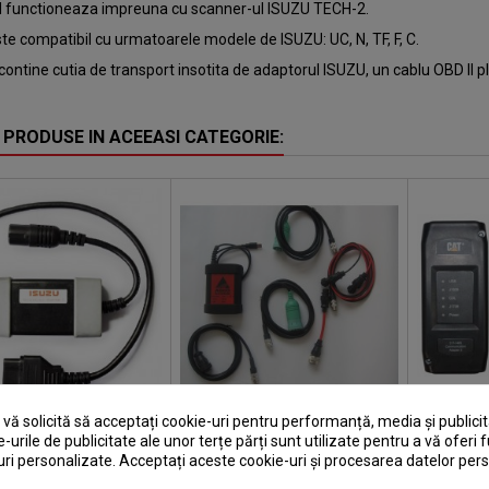
 functioneaza impreuna cu scanner-ul ISUZU TECH-2.
te compatibil cu urmatoarele modele de ISUZU: UC, N, TF, F, C.
contine cutia de transport insotita de adaptorul ISUZU, un cablu OBD I
 PRODUSE IN ACEEASI CATEGORIE:
ă solicită să acceptați cookie-uri pentru performanță, media și publicit
U DC 24V ADAPTER
TESTER
TESTER
e-urile de publicitate ale unor terțe părți sunt utilizate pentru a vă oferi f
TYPE II
DIAGNOZA|AGRICULTURA
ri personalizate. Acceptați aceste cookie-uri și procesarea datelor per
AGCO + LAPTOP