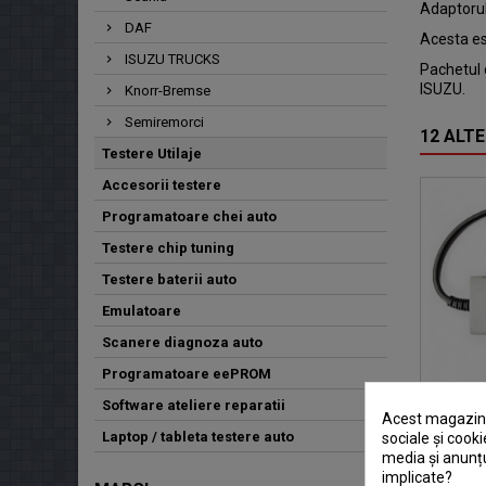
Adaptorul
DAF
Acesta es
ISUZU TRUCKS
Pachetul 
ISUZU.
Knorr-Bremse
Semiremorci
12 ALTE
Testere Utilaje
Accesorii testere
Programatoare chei auto
Testere chip tuning
Testere baterii auto
Emulatoare
Scanere diagnoza auto
Programatoare eePROM
Software ateliere reparatii
Acest magazin v
ISUZ
Laptop / tableta testere auto
sociale și cooki
media și anunțu
implicate?