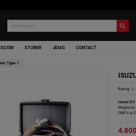

TOCOM
XTUNER
JDIAG
CONTACT
ter Type-1
ISUZU
Rating
Isuzu DC 
diagnoza 
OBD II si 
4.80