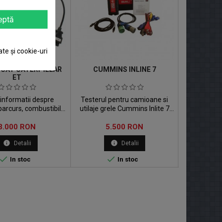
eptă
ate și cookie-uri
 CAT CATERPILLAR
CUMMINS INLINE 7
CN
ET
informatii despre
Testerul pentru camioane si
Dearborn 
 parcurs, combustibilul
utilaje grele Cummins Inlite 7
5 (prescu
at si histograme.
este un instrument de
tester pro
Pret
Pret
Pr
3.000 RON
diagnoza care va ofera functii
5.500 RON
proiecta
3.
performante si caracteristici
producatorii 
info
info
in
Detalii
Detalii
speciale.
camioanel
autobuzelo


In stoc
In stoc
utili