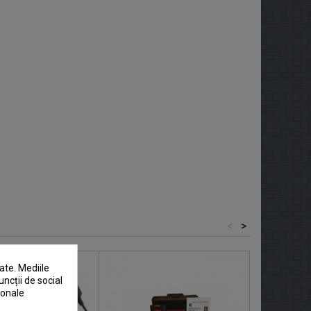
<
>
ate. Mediile
uncții de social
sonale