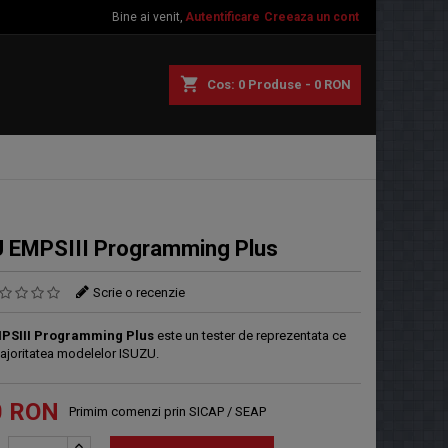
Bine ai venit,
Autentificare
Creeaza un cont
shopping_cart
Cos:
0
Produse - 0 RON
 EMPSIII Programming Plus
Scrie o recenzie
PSIII Programming Plus
este un tester de reprezentata ce
ajoritatea modelelor ISUZU.
0 RON
Primim comenzi prin SICAP / SEAP