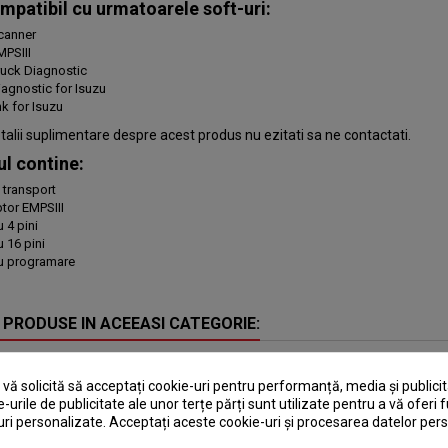
mpatibil cu urmatoarele soft-uri:
canner
MPSIII
ruck Diagnostic
iagnostic for Isuzu
nk for Isuzu
talii suplimentare despre acest produs nu ezitati sa ne contactati.
l contine:
 transport
tor EMPSIII
 4 pini
 16 pini
u programare
 PRODUSE IN ACEEASI CATEGORIE:
ă solicită să acceptați cookie-uri pentru performanță, media și publicit
e-urile de publicitate ale unor terțe părți sunt utilizate pentru a vă oferi f
ri personalizate. Acceptați aceste cookie-uri și procesarea datelor per