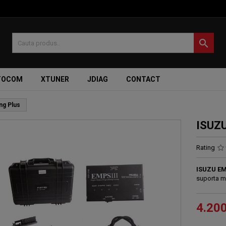

TOCOM
XTUNER
JDIAG
CONTACT
ng Plus
ISUZU
Rating
ISUZU EM
suporta m
4.20