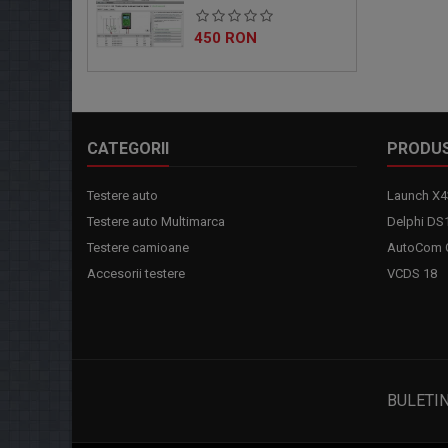
Pret
450 RON
CATEGORII
PRODU
Testere auto
Launch X4
Testere auto Multimarca
Delphi DS
Testere camioane
AutoCom C
Accesorii testere
VCDS 18
BULETI