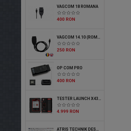
VAGCOM 18 ROMANA
Pret
400 RON
VAGCOM 14.10 (ROMANA)
Pret
250 RON
OP COM PRO
Pret
400 RON
TESTER LAUNCH X431 MASTER 5 PRO
Pret
4.999 RON
ATRIS TECHNIK DESCARCABIL