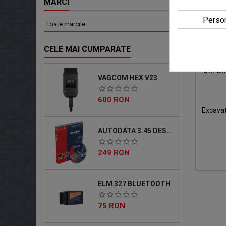
MARCI
Person
CELE MAI CUMPARATE
DR. Z
VAGCOM HEX V23
Pret
600 RON
Excavat
conc
excava
AUTODATA 3.45 DESCARCABIL
suport
Acesta
Pret
249 RON
modele 
ZX 2, 3 
conect
USB i
ELM 327 BLUETOOTH
diagno
Pret
75 RON