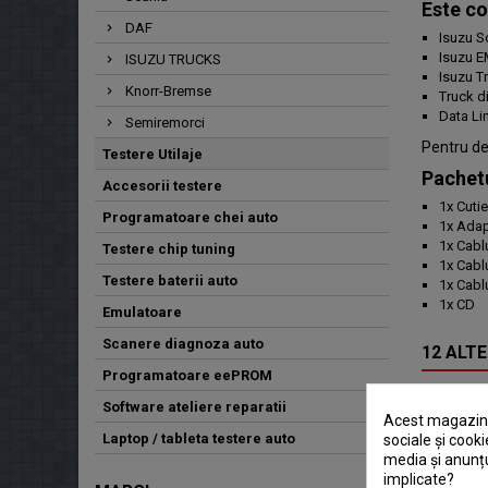
Este co
DAF
Isuzu S
Isuzu E
ISUZU TRUCKS
Isuzu T
Knorr-Bremse
Truck d
Data Li
Semiremorci
Pentru de
Testere Utilaje
Pachetu
Accesorii testere
1x Cutie
Programatoare chei auto
1x Adap
1x Cablu
Testere chip tuning
1x Cablu
Testere baterii auto
1x Cabl
1x CD
Emulatoare
Scanere diagnoza auto
12 ALTE
Programatoare eePROM
Software ateliere reparatii
Acest magazin v
Laptop / tableta testere auto
sociale și cooki
media și anunțu
implicate?