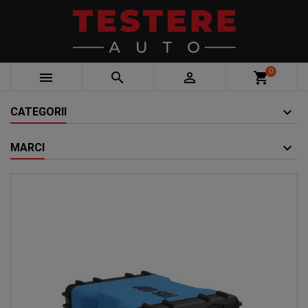
0



shopping_cart
CATEGORII
MARCI