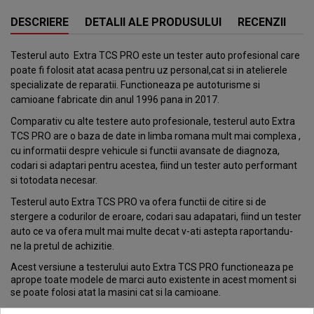
DESCRIERE
DETALII ALE PRODUSULUI
RECENZII
Testerul auto Extra TCS PRO este un tester auto profesional care
poate fi folosit atat acasa pentru uz personal,cat si in atelierele
specializate de reparatii. Functioneaza pe autoturisme si
camioane fabricate din anul 1996 pana in 2017.
Comparativ cu alte testere auto profesionale, testerul auto Extra
TCS PRO are o baza de date in limba romana mult mai complexa ,
cu informatii despre vehicule si functii avansate de diagnoza,
codari si adaptari pentru acestea, fiind un tester auto performant
si totodata necesar.
Testerul auto Extra TCS PRO va ofera functii de citire si de
stergere a codurilor de eroare, codari sau adapatari, fiind un tester
auto ce va ofera mult mai multe decat v-ati astepta raportandu-
ne la pretul de achizitie.
Acest versiune a testerului auto Extra TCS PRO functioneaza pe
aprope toate modele de marci auto existente in acest moment si
se poate folosi atat la masini cat si la camioane.
Un alt beneficiu al achizitionarii acestui tester auto este faptul ca