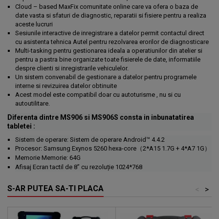
Cloud – based MaxFix comunitate online care va ofera o baza de
date vasta si sfaturi de diagnostic, reparatii si fisiere pentru a realiza
aceste lucruri
Sesiunile interactive de inregistrare a datelor permit contactul direct
cu asistenta tehnica Autel pentru rezolvarea erorilor de diagnosticare
Multi-tasking pentru gestionarea ideala a operatiunilor din atelier si
pentru a pastra bine organizate toate fisierele de date, informatiile
despre clienti si inregistrarile vehiculelor.
Un sistem convenabil de gestionare a datelor pentru programele
interne si revizuirea datelor obtinuite
Acest model este compatibil doar cu autoturisme , nu si cu
autoutilitare.
Diferenta dintre MS906 si MS906S consta in inbunatatirea
tabletei :
Sistem de operare: Sistem de operare Android™ 4.4.2
Procesor: Samsung Exynos 5260 hexa-core（2*A15 1.7G + 4*A7 1G）
Memorie
Memorie: 64G
Afisaj
Ecran tactil de 8” cu rezoluție 1024*768
S-AR PUTEA SA-TI PLACA
<
>