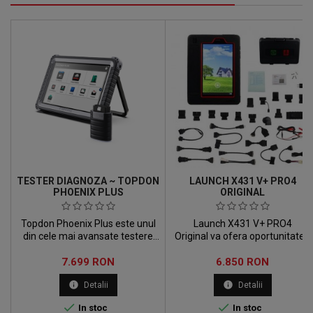
TESTER DIAGNOZA ~ TOPDON
LAUNCH X431 V+ PRO4
PHOENIX PLUS
ORIGINAL
Topdon Phoenix Plus este unul
Launch X431 V+ PRO4
din cele mai avansate testere
Original va ofera oportunitatea
de diagnoza multimarca din
de a realiza o baza de date
Pret
Pret
lume. Cu ajutorul
7.699 RON
completa cu toate datele
6.850 RON
testerului Topdon Phoenix PRO
obitnute iar in acelasi timp
info
info
Detalii
Detalii
puteti face codari, adaptari si
includeti functii si servicii
chiar si programari.


In stoc
In stoc