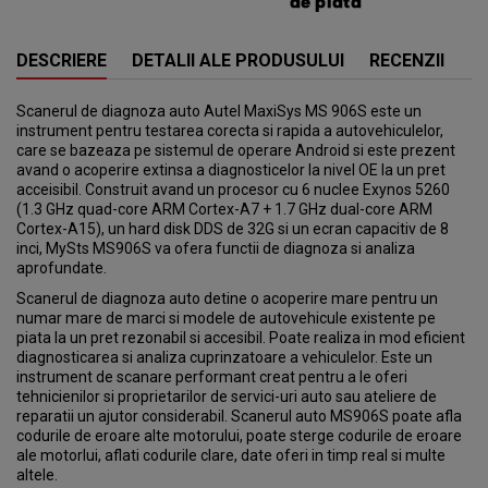
DESCRIERE
DETALII ALE PRODUSULUI
RECENZII
Scanerul de diagnoza auto Autel MaxiSys MS 906S este un
instrument pentru testarea corecta si rapida a autovehiculelor,
care se bazeaza pe sistemul de operare Android si este prezent
avand o acoperire extinsa a diagnosticelor la nivel OE la un pret
acceisibil. Construit avand un procesor cu 6 nuclee Exynos 5260
(1.3 GHz quad-core ARM Cortex-A7 + 1.7 GHz dual-core ARM
Cortex-A15), un hard disk DDS de 32G si un ecran capacitiv de 8
inci, MySts MS906S va ofera functii de diagnoza si analiza
aprofundate.
Scanerul de diagnoza auto detine o acoperire mare pentru un
numar mare de marci si modele de autovehicule existente pe
piata la un pret rezonabil si accesibil. Poate realiza in mod eficient
diagnosticarea si analiza cuprinzatoare a vehiculelor. Este un
instrument de scanare performant creat pentru a le oferi
tehnicienilor si proprietarilor de servici-uri auto sau ateliere de
reparatii un ajutor considerabil. Scanerul auto MS906S poate afla
codurile de eroare alte motorului, poate sterge codurile de eroare
ale motorlui, aflati codurile clare, date oferi in timp real si multe
altele.