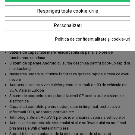
Rezolutie de foarte buna calitate
Configuratie hardware mare
Respingeți toate cookie-urile
Produs 100% original
Procesor puternic Samsung Exynos Hexa-core
Personalizați
SSD intern de incredere de 32GB pentru o performanta mai buna
Extrem de usor de utilizat
Camera incorpoarata de 8 megapixeli, cu autofocus si lanterna
Politica de confidențialitate și cookie-uri
Design ergonomic unic, cu protectie exterioara cauciucata si carcasa
robusta
Baterie de capacitate mare reincarcabila cu pana la 6 ore de
functionare continua
Sistem de operare Android cu sursa deschisa pentru boot-up rapid si
multitasking
Navigarea usoara si intuitiva faciliteaza gasirea rapida a ceea ce aveti
nevoie
Acoperire extinsa a vehiculelor pentru mai mult de 80 de vehicule din
SUA, Asia si Europa
Sistem de acoperire exceptional la nivel OE pentru toate sistemele
electronice
Capacitati complete pentru coduri, date in timp real, teste active,
informatii ECU, adaptare, potrivire etc.
Tehnologia Smart AutoVIN pentru identificarea usoara a vehiculelor
Actualizari automate ale sistemului si alte software-ului cu notificari
prin mesaje Wifi oferite in timp real
Suport tehnic instantaneu de la distanta, oriunde si oricand