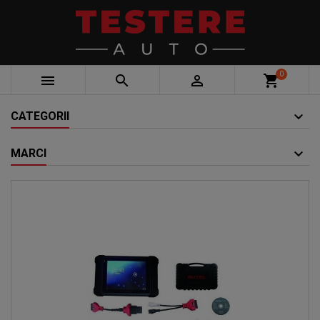
0



shopping_cart
CATEGORII
MARCI